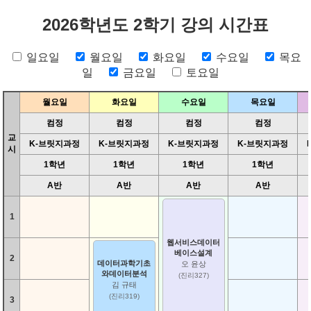
2026학년도 2학기 강의 시간표
일요일
월요일
화요일
수요일
목요
일
금요일
토요일
월요일
화요일
수요일
목요일
컴정
컴정
컴정
컴정
교
K-브릿지과정
K-브릿지과정
K-브릿지과정
K-브릿지과정
시
1학년
1학년
1학년
1학년
A반
A반
A반
A반
1
웹서비스데이터
베이스설계
2
데이터과학기초
오 윤상
와데이터분석
(진리327)
김 규태
(진리319)
3