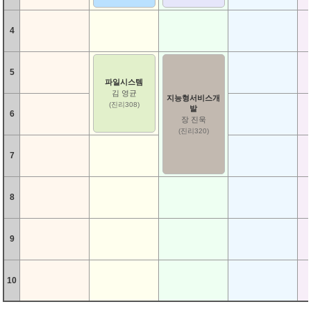
4
5
파일시스템
김 영균
지능형서비스개
(진리308)
발
6
장 진욱
(진리320)
7
8
9
10